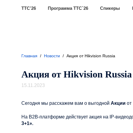
ТТС’26
Программа ТТС`26
Спикеры
Главная
/
Новости
/
Акция от Hikvision Russia
Акция от Hikvision Russia
15.11.2023
Сегодня мы расскажем вам о выгодной
Акции
от
На B2B-платформе действует акция на IP-видеод
3+1».