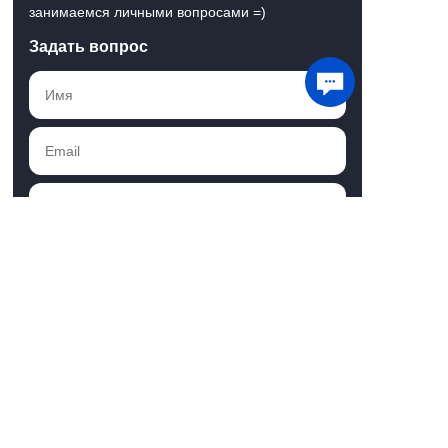
занимаемся личными вопросами =)
Задать вопрос
Мы используем файлы cookie для хранения
данных. Продолжая использовать сайт, вы
даете
согласие на работу с этими файлами
Понятно