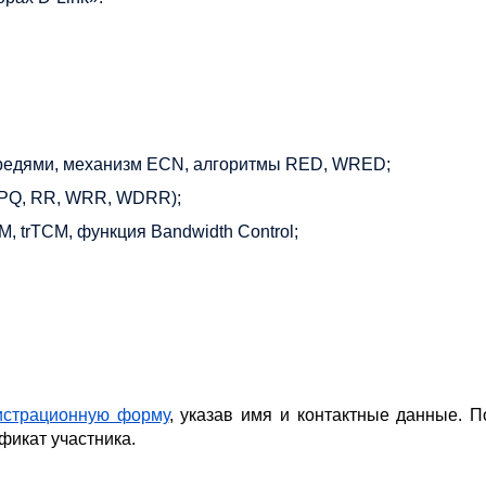
ередями, механизм ECN, алгоритмы RED, WRED;
SPQ, RR, WRR, WDRR);
, trTCM, функция Bandwidth Control;
гистрационную форму
, указав имя и контактные данные. П
фикат участника.