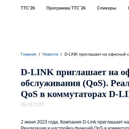
ТТС’26
Программа ТТС`26
Спикеры
Главная
/
Новости
/
D-LINK приглашает на офисный с
D-LINK приглашает на о
обслуживания (QoS). Реа
QoS в коммутаторах D-L
08.06.2023
2 июня 2023 года. Компания D-Link приглашает н
Реализация и настройка функций QoS в коммутато