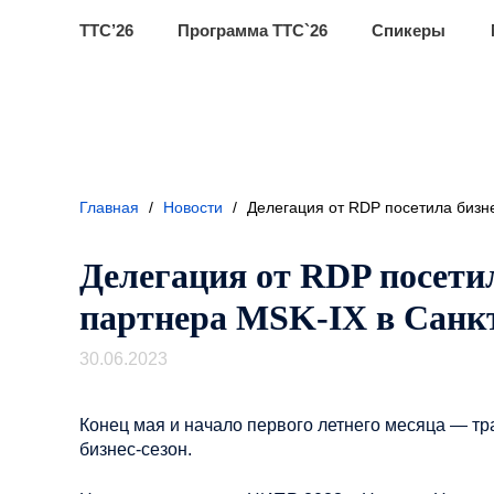
ТТС’26
Программа ТТС`26
Спикеры
Главная
/
Новости
/
Делегация от RDP посетила бизн
Делегация от RDP посети
партнера MSK-IX в Санк
30.06.2023
Конец мая и начало первого летнего месяца — 
бизнес-сезон.