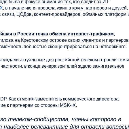
е была в фокусе внимания тех, кто следит за ИТ-
IX
, в начале июня провела ужин в кругу партнеров и друзей,
 связи, ЦОДов, контент-провайдеров, облачных платформ 
ейшая в России точка обмена интернет-трафиком,
илова на Крестовском острове своих клиентов и партнеров
зможность полностью сконцентрироваться на нетворкинге.
обсуждали актуальные для российской телеком-отрасли темы
астности, в конце вечера зрителей ждало зажигательное
DP. Как отметил заместитель коммерческого директора
ие к партнерам со стороны MSK-IX.
го телеком-сообщества, члены которого в
т наиболее релевантные для отрасли вопросы