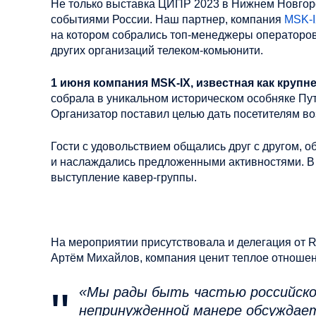
Не только выставка ЦИПР 2023 в Нижнем Новгород
событиями России. Наш партнер, компания
MSK-
на котором собрались топ-менеджеры операторов
других организаций телеком-комьюнити.
1 июня компания MSK-IX, известная как крупн
собрала в уникальном историческом особняке Пут
Организатор поставил целью дать посетителям во
Гости с удовольствием общались друг с другом, 
и наслаждались предложенными активностями. В ч
выступление кавер-группы.
На мероприятии присутствовала и делегация от R
Артём Михайлов, компания ценит теплое отношен
«Мы рады быть частью российско
непринужденной манере обсуждае