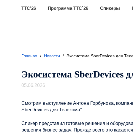
ТТС’26
Программа ТТС`26
Спикеры
Главная
/
Новости
/
Экосистема SberDevices для Тел
Экосистема SberDevices д
05.06.2026
Смотрим выступление Антона Горбунова, компани
SberDevices для Телекома”.
Спикер представил готовые решения и оборудова
решения бизнес задач. Прежде всего это касаетс