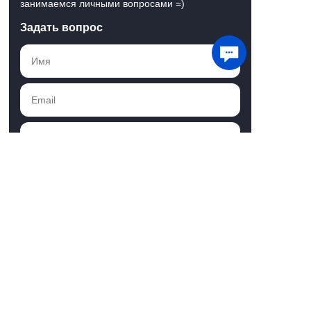
занимаемся личными вопросами =)
Задать вопрос
Мы используем файлы cookie для хранения
данных. Продолжая использовать сайт, вы
даете
согласие на работу с этими файлами
Понятно
Отправить