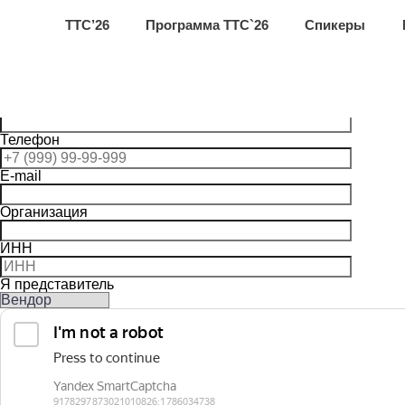
ТТС’26
Программа ТТС`26
Спикеры
Запрос материалов
Фамилия
Имя
Телефон
E-mail
Организация
ИНН
Я представитель