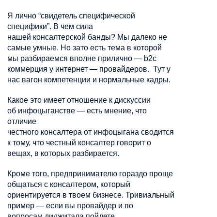
Я лично “свидетель специфической
специфики”. В чем сила
нашей
консалтерской
банды? Мы далеко не
самые умные. Но зато есть тема в которой
мы разбираемся вполне прилично — b2c
коммерция
у интернет
— провайдеров. Тут у
нас вагон компетенции и нормальные кадры.
Какое это имеет отношение к дискуссии
об
инфоцыганстве
— есть мнение, что
отличие
честного
консалтера
от
инфоцыгана
сводится
к тому, что честный
консалтер
говорит о
вещах, в которых разбирается.
Кроме того, предпринимателю гораздо проще
общаться с
консалтером
, который
ориентируется в твоем бизнесе. Тривиальный
пример — если вы провайдер и
по
вопросам
диджитала
пойдете