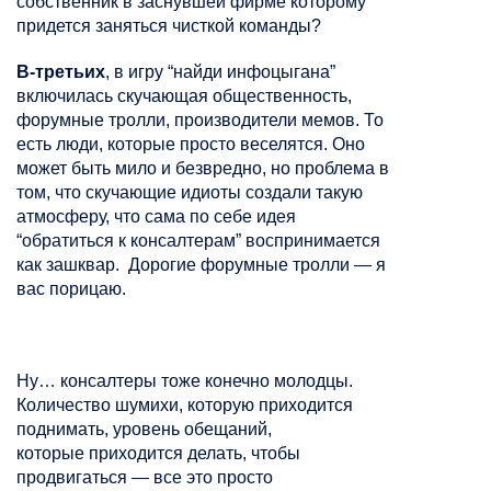
собственник в заснувшей фирме которому
придется заняться чисткой команды?
В-третьих
, в игру “найди
инфоцыгана
”
включилась скучающая общественность,
форумные тролли, производители
мемов
. То
есть люди, которые просто
веселятся
. Оно
может быть мило и безвредно, но проблема в
том, что скучающие идиоты создали такую
атмосферу, что сама по себе идея
“обратиться к
консалтерам
” воспринимается
как
зашквар
. Дорогие форумные тролли — я
вас порицаю.
Ну…
консалтеры
тоже конечно молодцы.
Количество шумихи,
которую приходится
поднимать, уровень обещаний,
которые
приходится делать,
чтобы
продвигаться — все это просто