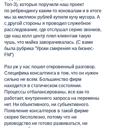
Топ-3), которые поручили наш проект
по
ребрендингу
каким-то коновалам и в итоге
мы за миллион рублей купили кучу мусора. А
с другой стороны я проводил служебное
расследование, где отслушал серию звонков,
где наш колл центр плел клиентам такую
чушь, что майка заворачивалась.
(
C вами
была рубрика
”
Уроки смирения на бизнес-
FM
”
)
Раз уж у нас пошел откровенный разговор.
Специфика консалтинга в том, что он нужен
сильно не всем. Большинство фирм
находится в статическом состоянии.
Процессы
отбалансированы
, все как-то
работает, внутреннего запроса на перемены
нет. Ни объективного, ни субъективного.
Появление
консалтеров
в такой фирме
скорее бесполезно, потому что ни
руководство не готово развиваться, ни