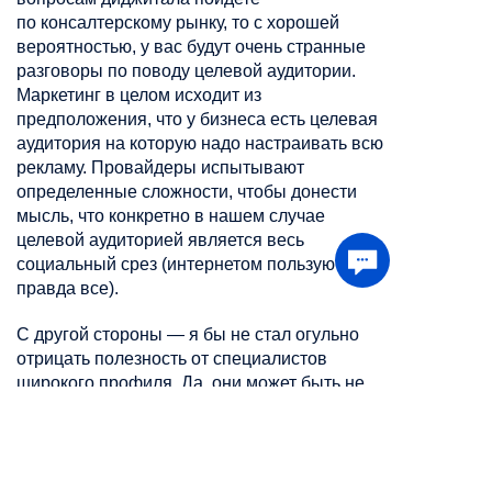
по
консалтерскому
рынку, то с хорошей
вероятностью, у вас будут очень странные
разговоры по поводу целевой аудитории.
Маркетинг в целом исходит из
предположения, что у бизнеса есть целевая
аудитория на которую надо настраивать всю
рекламу. Провайдеры испытывают
определенные сложности, чтобы донести
мысль, что конкретно в нашем случае
целевой аудиторией является весь
социальный срез (интернетом пользуются
правда все).
С другой стороны — я бы не стал огульно
отрицать полезность от специалистов
широкого профиля. Да, они может быть не
всегда волокут в отраслевой специфике, зато
могут дать какие-то
Мы используем файлы cookie для хранения
данных. Продолжая использовать сайт, вы
даете
перспективные
кроссотраслевые
подходы.
согласие на работу с этими файлами
Общаться с такими дороже, вам придется