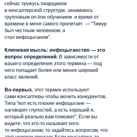
сейчас тружусь пиарщиком
в
консалтерской
структуре, занимаюсь
групповым on-line обучением
и время от
времени в меня самого прилетает
— “Тимур
был честным человеком, а
стал
инфоцыганом
”.
Ключевая мысль:
и
нфоцыганство —
это
вопрос определений.
В зависимости от
вашего определения этого термина — под
него попадает более или менее широкий
класс явлений.
Во-первых
, этот термин используют
сами
консалтеры чтобы мочить
конкурентов.
Типа “вот есть плохие
инфоцыгане
—
наговорят глупостей
, а есть хороший я,
который
реально вам поможет”. Если вы
видите, что кто-то называет кого-
то
инфоцыганом
, то задайтесь вопросом, что
этот человек продает. Если консалтинг, то