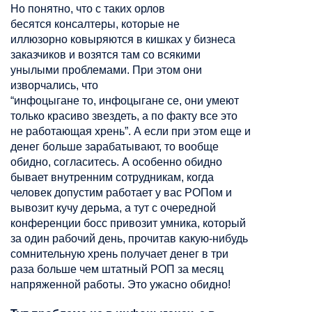
Но понятно, что с таких орлов
бесятся
консалтеры
, которые
не
иллюзорно
ковыряются в кишках у бизнеса
заказчиков и возятся там со всякими
унылыми проблемами. При этом они
изворчались, что
“
инфоцыгане
то,
инфоцыгане
се, они умеют
только красиво
звездеть
, а по факту все это
не работающая
хрень
”. А если при этом еще и
денег больше зарабатывают, то вообще
обидно, согласитесь. А особенно обидно
бывает внутренним сотрудникам, когда
человек допустим работает у вас
РОПом
и
вывозит кучу дерьма, а тут с очередной
конференции босс привозит умника, который
за один рабочий день, прочитав какую-нибудь
сомнительную
хрень
получает денег в три
раза больше чем штатный РОП за месяц
напряженной работы. Это ужасно обидно!