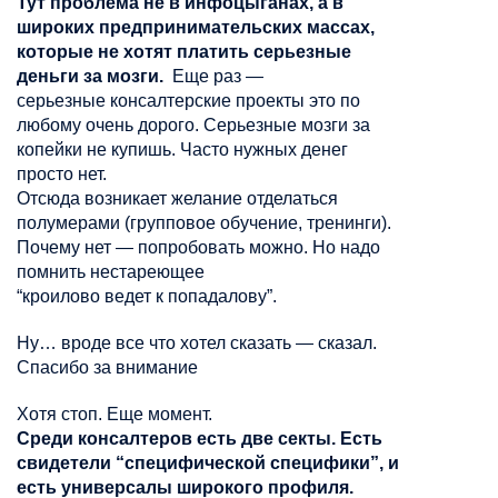
Тут
проблема не в
инфоцыганах
, а в
широких предпринимательских массах,
которые не хотят платить серьезные
деньги за мозги.
Еще раз —
серьезные
консалтерские
проекты это по
любому очень дорого. Серьезные мозги за
копейки не купишь. Часто нужных денег
просто нет.
Отсюда возникает желание отделаться
полумерами (групповое обучение, тренинги).
Почему нет — попробовать можно. Но надо
помнить нестареющее
“
кроилово
ведет
к
попадалову
”.
Ну… вроде все что хотел сказать — сказал.
Спасибо за внимание
Хотя стоп. Еще момент.
Среди
консалтеров
есть две секты. Есть
свидетели “специфической специфики”, и
есть универсалы широкого профиля.