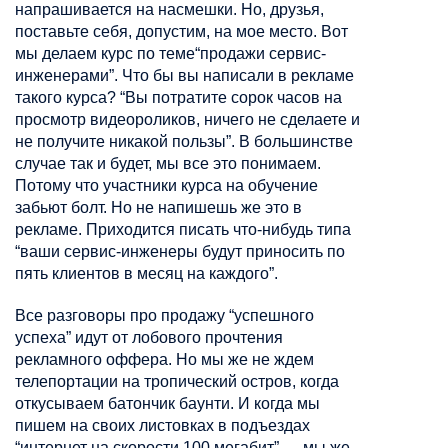
напрашивается
на насмешки. Но, друзья,
поставьте себя, допустим, на мое место. Вот
мы делаем курс по теме“продажи
сервис-
инженерами
”. Что бы вы написали в рекламе
такого курса? “Вы потратите сорок часов на
просмотр видеороликов, ничего не сделаете и
не получите никакой пользы”. В большинстве
случае так и будет, мы все это понимаем.
Потому что участники курса на обучение
забьют болт. Но не напишешь же это в
рекламе. Приходится писать что-нибудь типа
“ваши
сервис-инженеры
будут приносить по
пять клиентов в месяц на каждого”.
Все разговоры про продажу “успешного
успеха” идут от лобового прочтения
рекламного
оффера
. Но мы же не ждем
телепортации на тропический остров, когда
откусываем батончик
баунти
. И когда мы
пишем на своих листовках в подъездах
“интернет на скорости 100 мегабит” — мы же