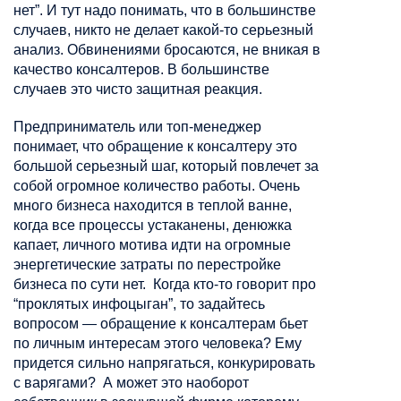
нет”. И тут надо понимать, что в большинстве
случаев, никто не делает какой-то серьезный
анализ. Обвинениями бросаются, не вникая в
качество
консалтеров
. В большинстве
случаев это чисто защитная реакция.
Предприниматель или топ-менеджер
понимает, что обращение к
консалтеру
это
большой серьезный шаг, который повлечет за
собой огромное количество работы. Очень
много бизнеса находится в теплой ванне,
когда все процессы
устаканены
, денюжка
капает, личного мотива идти на огромные
энергетические затраты по перестройке
бизнеса по сути нет. Когда кто-то говорит про
“проклятых
инфоцыган
”, то задайтесь
вопросом — обращение к
консалтерам
бьет
по личным интересам этого человека? Ему
придется сильно напрягаться, конкурировать
с варягами? А может это наоборот