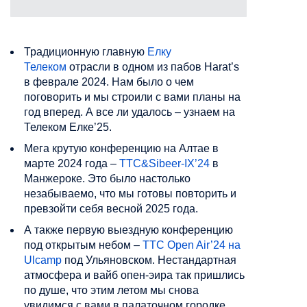
Традиционную главную
Елку
Телеком
отрасли в одном из пабов Harat’s
в феврале 2024. Нам было о чем
поговорить и мы строили с вами планы на
год вперед. А все ли удалось – узнаем на
Телеком Елке’25.
Мега крутую конференцию на Алтае в
марте 2024 года –
ТТС&Sibeer-IX’24
в
Манжероке. Это было настолько
незабываемо, что мы готовы повторить и
превзойти себя весной 2025 года.
А также первую выездную конференцию
под открытым небом –
ТТС Open Air’24 на
Ulcamp
под Ульяновском. Нестандартная
атмосфера и вайб опен-эира так пришлись
по душе, что этим летом мы снова
увидимся с вами в палаточном городке.