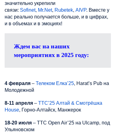
значительно укрепили
связи:
Sofinet
,
Mr.Net
,
Rubetek
,
AIVP
. Вместе у
нас реально получается больше, и в цифрах,
и в объемах и в эмоциях!
Ждем вас на наших
мероприятиях в 2025 году:
4 февраля
–
Телеком Елка’25
, Harat’s Pub на
Молодежной
8-11 апреля
–
ТТС’25 Алтай & Смотрёшка
House
, Горно-Алтайск, Манжерок
18-20 июля
– ТТС Open Air’25 на Ulcamp, под
Ульяновском