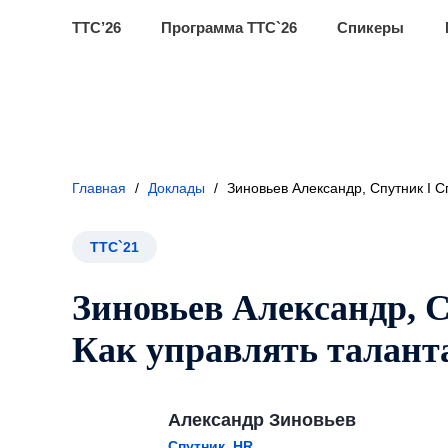
ТТС’26
Программа ТТС`26
Спикеры
Главная
/
Доклады
/
Зиновьев Александр, Спутник I С
ТТС`21
Зиновьев Александр, 
Как управлять талант
Александр Зиновьев
Спутник, HR