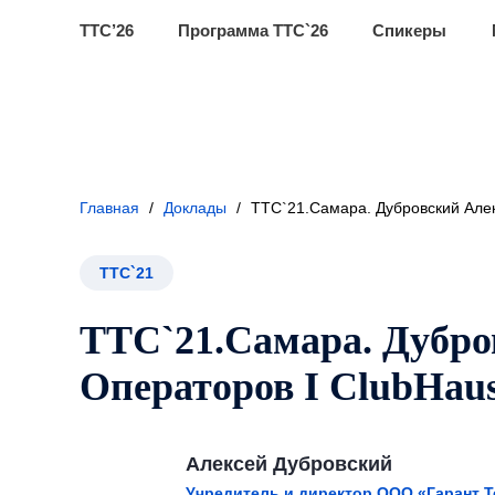
ТТС’26
Программа ТТС`26
Спикеры
Главная
/
Доклады
/
ТТС`21.Самара. Дубровский Алек
ТТС`21
ТТС`21.Самара. Дубро
Операторов I ClubHaus
Алексей Дубровский
Учредитель и директор ООО «Гарант 