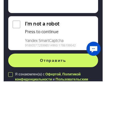
Отправить
Я ознакомлен(а) с
Офертой
,
Политикой
конфиденциальности
и
Пользовательским
соглашением
Мы используем файлы cookie для хранения
данных. Продолжая использовать сайт, вы
даете
согласие на работу с этими файлами
Публичная оферта
Политика конфиденциальности
Понятно
Пользовательское соглашение