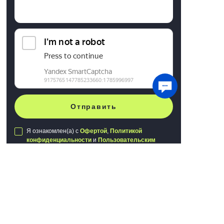
Отправить
Я ознакомлен(а) с
Офертой
,
Политикой
конфиденциальности
и
Пользовательским
соглашением
Мы используем файлы cookie для хранения
данных. Продолжая использовать сайт, вы
даете
согласие на работу с этими файлами
Публичная оферта
Политика конфиденциальности
Понятно
Пользовательское соглашение