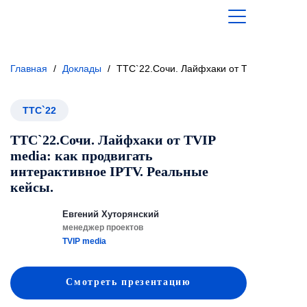
Главная
/
Доклады
/
ТТС`22.Сочи. Лайфхаки от TVIP media: ка
ТТС`22
ТТС`22.Сочи. Лайфхаки от TVIP
media: как продвигать
интерактивное IPTV. Реальные
кейсы.
Евгений Хуторянский
менеджер проектов
TVIP media
Смотреть
презентацию