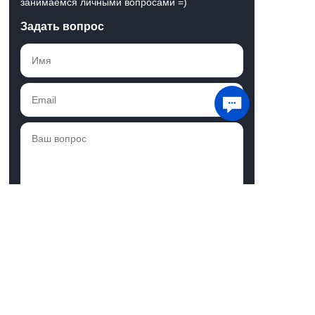
занимаемся личными вопросами =)
Задать вопрос
Мы используем файлы cookie для хранения
данных. Продолжая использовать сайт, вы
даете
согласие на работу с этими файлами
Понятно
Отправить