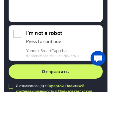
Отправить
Я ознакомлен(а) с
Офертой
,
Политикой
конфиденциальности
и
Пользовательским
соглашением
Мы используем файлы cookie для хранения
данных. Продолжая использовать сайт, вы
даете
согласие на работу с этими файлами
Публичная оферта
Политика конфиденциальности
Понятно
Пользовательское соглашение