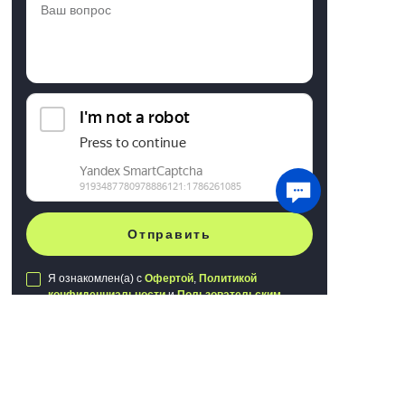
Отправить
Я ознакомлен(а) с
Офертой
,
Политикой
конфиденциальности
и
Пользовательским
соглашением
Мы используем файлы cookie для хранения
данных. Продолжая использовать сайт, вы
даете
согласие на работу с этими файлами
Публичная оферта
Понятно
Политика конфиденциальности