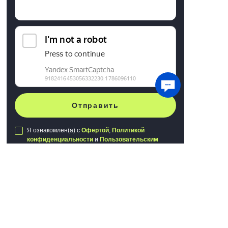
Отправить
Я ознакомлен(а) с
Офертой
,
Политикой
конфиденциальности
и
Пользовательским
соглашением
Мы используем файлы cookie для хранения
данных. Продолжая использовать сайт, вы
даете
согласие на работу с этими файлами
Публичная оферта
Политика конфиденциальности
Понятно
Пользовательское соглашение
Сделано в
Webking