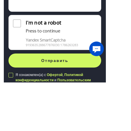
Отправить
Я ознакомлен(а) с
Офертой
,
Политикой
конфиденциальности
и
Пользовательским
соглашением
Мы используем файлы cookie для хранения
данных. Продолжая использовать сайт, вы
даете
согласие на работу с этими файлами
Публичная оферта
Политика конфиденциальности
Понятно
Пользовательское соглашение
Сделано в
Webking