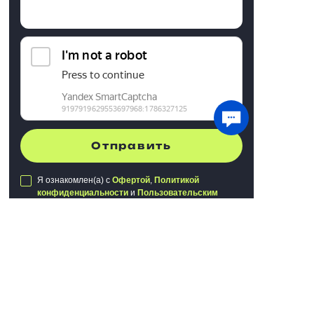
Отправить
Я ознакомлен(а) с
Офертой
,
Политикой
конфиденциальности
и
Пользовательским
соглашением
Мы используем файлы cookie для хранения
данных. Продолжая использовать сайт, вы
даете
согласие на работу с этими файлами
Публичная оферта
Политика конфиденциальности
Понятно
Пользовательское соглашение
Сделано в
Webking