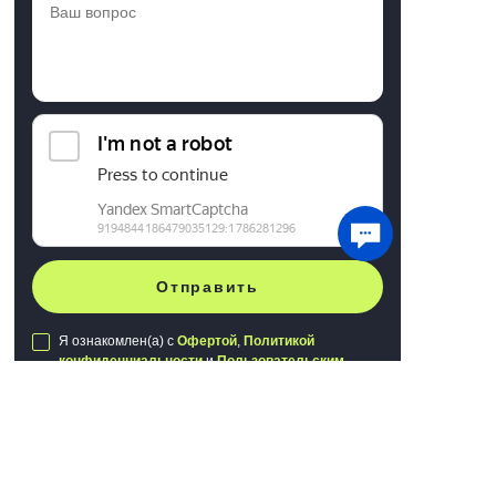
Отправить
Я ознакомлен(а) с
Офертой
,
Политикой
конфиденциальности
и
Пользовательским
соглашением
Мы используем файлы cookie для хранения
данных. Продолжая использовать сайт, вы
даете
согласие на работу с этими файлами
Публичная оферта
Понятно
Политика конфиденциальности