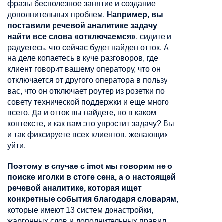
фразы бесполезное занятие и создание
дополнительных проблем.
Например, вы
поставили речевой аналитике задачу
найти все слова «отключаемся»
, сидите и
радуетесь, что сейчас будет найден отток. А
на деле копаетесь в куче разговоров, где
клиент говорит вашему оператору, что он
отключается от другого оператора в пользу
вас, что он отключает роутер из розетки по
совету технической поддержки и еще много
всего. Да и отток вы найдете, но в каком
контексте, и как вам это упростит задачу? Вы
и так фиксируете всех клиентов, желающих
уйти.
Поэтому в случае с imot мы говорим не о
поиске иголки в стоге сена, а о настоящей
речевой аналитике, которая ищет
конкретные события благодаря словарям
,
которые имеют 13 систем донастройки,
жаргонных слов и дополнительных правил,