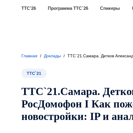
ТТС’26
Программа ТТС`26
Спикеры
Главная
/
Доклады
/
ТТС`21.Самара. Детков Александ
ТТС`21
ТТС`21.Самара. Детко
РосДомофон I Как пож
новостройки: IP и ана