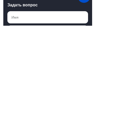
Задать вопрос
Мы используем файлы cookie для хранения
данных. Продолжая использовать сайт, вы
даете
согласие на работу с этими файлами
Понятно
Отправить