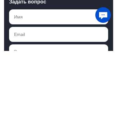
Задать вопрос
Мы используем файлы cookie для хранения
данных. Продолжая использовать сайт, вы
даете
согласие на работу с этими файлами
Понятно
Отправить